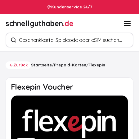
Kundenservice 24/7
In 30 Sekunden in deinem Postfach
schnellguthaben
.de
Produkte suchen
Zurück
Startseite
/
Prepaid-Karten
/
Flexepin
Flexepin Voucher