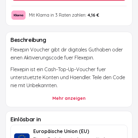
Mit Klarna in 3 Raten zahlen:
4,16 €
Beschreibung
Flexepin Voucher gibt dir digitales Guthaben oder
einen Aktivierungscode fuer Flexepin.
Flexepin ist ein Cash-Top-Up-Voucher fuer
unterstuetzte Konten und Haendler. Teile den Code
nie mit Unbekannten.
Nach der Zahlung erhaeltst du den Code per E-
Mehr anzeigen
Mail. Nutze ihn nur ueber die offizielle Plattform
oder den offiziellen Shop und pruefe Region,
Einlösbar in
Waehrung und Konto.
Europäische Union (EU)