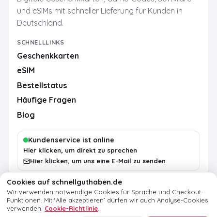
und eSIMs mit schneller Lieferung für Kunden in
Deutschland.
SCHNELLLINKS
Geschenkkarten
eSIM
Bestellstatus
Häufige Fragen
Blog
Kundenservice ist online
Hier klicken, um direkt zu sprechen
Hier klicken, um uns eine E-Mail zu senden
Cookies auf schnellguthaben.de
Wir verwenden notwendige Cookies für Sprache und Checkout-
AGB
Datenschutz
Cookie-Richtlinie
Impressum
Funktionen.
Mit ‘Alle akzeptieren’ dürfen wir auch Analyse-Cookies
verwenden.
Cookie-Richtlinie
.