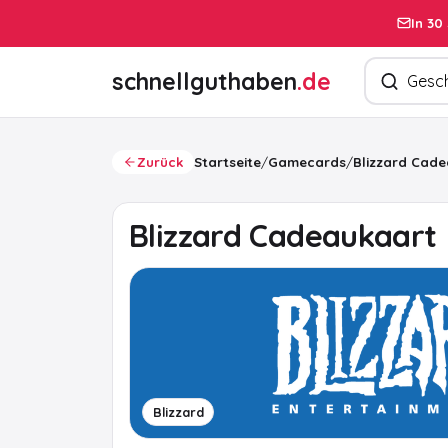
In 30
Produkte s
schnellguthaben
.de
Zurück
Startseite
/
Gamecards
/
Blizzard Cad
Blizzard Cadeaukaart
Blizzard