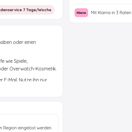
denservice 7 Tage/Woche
Mit Klarna in 3 Raten
thaben oder einen
e wie Spiele,
 oder Overwatch-Kosmetik.
 E-Mail. Nutze ihn nur
iellen Shop und pruefe
n Region eingelöst werden.