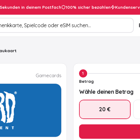
 Sekunden in deinem Postfach
100% sicher bezahlen
Kundenserv
uchen
eaukaart
1
Gamecards
Betrag
Wähle deinen Betrag
20 €