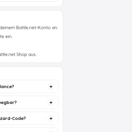
 deinem Battle.net-Konto an.
e ein.
ttle.net Shop aus.
alance?
fuegbar?
izzard-Code?