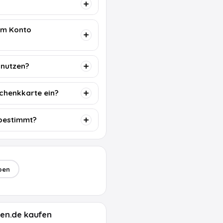
em Konto
 nutzen?
schenkkarte ein?
 bestimmt?
ben
ben.de kaufen